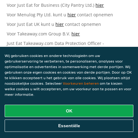
Voor Just Eat for Business (City Pantry Ltd.)
hier
Voor Menulog Pty Ltd. kunt u
hier
contact opnemen
Voor Just Eat UK kunt u
hier
contact opnemen
Voor Takeaway.com Group B.V.
hier
Just Eat Takeaway.com Data Protection Officer -
Takeaway.com Group B.V.
Wij gebruiken cookies en andere technologieën om uw
Piet Heinkade 61
gebruikerservaring te verbeteren, te personaliseren, analyses voor
1019 GM Amsterdam
optimalisatie en advertenties in samenwerking met derde partijen. Wij
Nederland
gebruiken onze eigen cookies en cookies van derde partijen. Door op OK
te klikken accepteert u het gebruik van alle cookies. Wij plaatsen altijd
Bijgewerkte versies van deze
noodzakelijke cookies. Selecteer
Voorkeuren beheren
om te kiezen
welke cookies u wilt accepteren, om uw voorkeur aan te passen en voor
Privacyverklaring
meer informatie.
Wij kunnen deze Verklaring van tijd tot tijd bijwerken als
OK
reactie op veranderende juridische, technische of zakelijke
ontwikkelingen. Wanneer wij onze Privacyverklaring
bijwerken, zullen wij passende maatregelen nemen om u
Essentiële
op de hoogte te brengen, in overeenstemming met het
belang van de wijzigingen die wij aanbrengen. Wanneer de