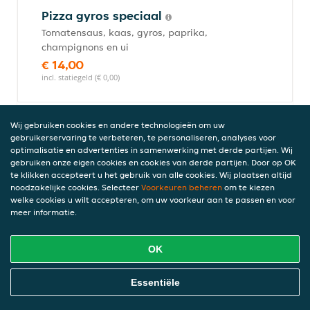
Pizza gyros speciaal
Tomatensaus, kaas, gyros, paprika,
champignons en ui
€ 14,00
incl. statiegeld (€ 0,00)
Wij gebruiken cookies en andere technologieën om uw
Pizza ham
gebruikerservaring te verbeteren, te personaliseren, analyses voor
optimalisatie en advertenties in samenwerking met derde partijen. Wij
Tomatensaus, kaas en ham
gebruiken onze eigen cookies en cookies van derde partijen. Door op OK
€ 12,00
te klikken accepteert u het gebruik van alle cookies. Wij plaatsen altijd
incl. statiegeld (€ 0,00)
noodzakelijke cookies. Selecteer
Voorkeuren beheren
om te kiezen
welke cookies u wilt accepteren, om uw voorkeur aan te passen en voor
meer informatie.
Pizza salami
OK
Tomatensaus, kaas en salami
€ 12,00
Online Eten Bestellen
Essentiële
incl. statiegeld (€ 0,00)