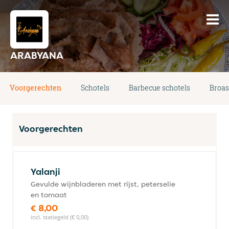
ARABYANA
Voorgerechten
Schotels
Barbecue schotels
Broas
Voorgerechten
Yalanji
Gevulde wijnbladeren met rijst, peterselie
en tomaat
€ 8,00
incl. statiegeld (€ 0,00)